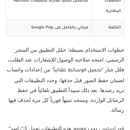
استهلاك
منخفض نسبياً مقارنة بتطبيقات مشابهة
البطارية
التكلفة
مجاني بالكامل على Google Play
خطوات الاستخدام بسيطة: حمّل التطبيق من المتجر
الرسمي، امنحه صلاحية الوصول للإشعارات عند الطلب،
فعّل خيار
من إعدادات واتساب
"تحميل الوسائط تلقائياً"
لضمان حفظ الصور قبل حذفها، وحدد التطبيقات التي
تريد رصدها. بعد ذلك سيبدأ التطبيق تلقائياً في حفظ
الرسائل الواردة، وستجد تنبيهاً فورياً كل مرة تُحذف فيها
رسالة.
هذه التطبيقات تعمل كـ"راصد"
قيد أساسي يجب فهمه: