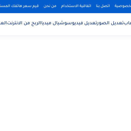
لخصوصية
اتصل بنا
اتفاقية الاستخدام
من نحن
قيم سعر هاتفك المس
اب
تعديل الصور
تعديل فيديو
سوشيال ميديا
الربح من الانترنت
الع