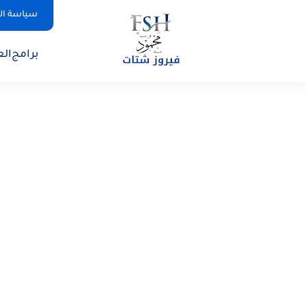
سياسة ا
برامج
الع