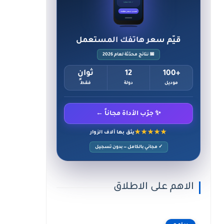
✓ حالة ممتازة
احسب سعر هاتفك
قيّم سعر هاتفك المستعمل
📅 نتائج محدّثة لعام 2026
+100
12
ثوانٍ
موديل
دولة
فقط
✨ جرّب الأداة مجاناً ←
★★★★★
يثق بها آلاف الزوار
✓ مجاني بالكامل — بدون تسجيل
الاهم على الاطلاق