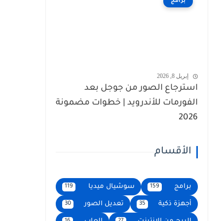
برامج
إبريل 8, 2026
استرجاع الصور من جوجل بعد
الفورمات للأندرويد | خطوات مضمونة
2026
الأقسام
برامج
سوشيال ميديا
119
159
أجهزة ذكية
تعديل الصور
30
35