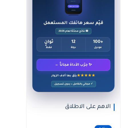
✓ حالة ممتازة
احسب سعر هاتفك
قيّم سعر هاتفك المستعمل
📅 نتائج محدّثة لعام 2026
+100
12
ثوانٍ
موديل
دولة
فقط
✨ جرّب الأداة مجاناً ←
★★★★★
يثق بها آلاف الزوار
✓ مجاني بالكامل — بدون تسجيل
الاهم على الاطلاق