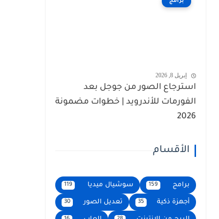
برامج
إبريل 8, 2026
استرجاع الصور من جوجل بعد
الفورمات للأندرويد | خطوات مضمونة
2026
الأقسام
برامج
سوشيال ميديا
119
159
أجهزة ذكية
تعديل الصور
30
35