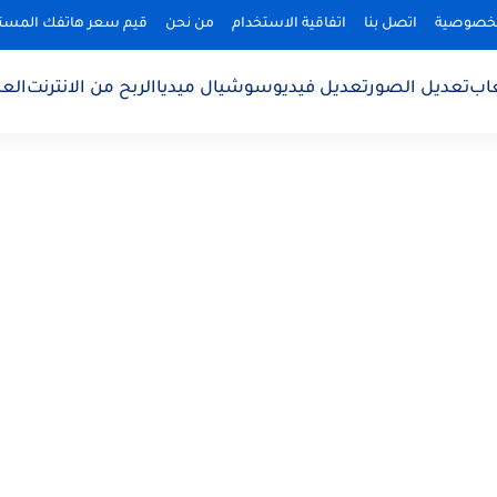
لخصوصية
اتصل بنا
اتفاقية الاستخدام
من نحن
قيم سعر هاتفك المس
اب
تعديل الصور
تعديل فيديو
سوشيال ميديا
الربح من الانترنت
الع