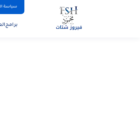
سياسة ا
برامج
الع