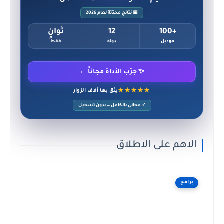
📅 نتائج محدّثة لعام 2026
+100
12
ثوانٍ
موديل
دولة
فقط
✨ جرّب الأداة مجاناً ←
★★★★★
يثق بها آلاف الزوار
✓ مجاني بالكامل — بدون تسجيل
الاهم على الاطلاق
برامج