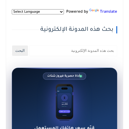
Powered by
Translate
بحث هذه المدونة الإلكترونية
أداة حصرية فيروز شتات
9:41
📱
السعر المقترح
850 ر.س
✓ حالة ممتازة
احسب سعر هاتفك
قيّم سعر هاتفك المستعمل