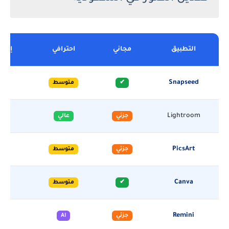
التطبيق
مجاني
احترافي
إزالة
Snapseed
✔
متوسط
Lightroom
جزئي
عالي
PicsArt
جزئي
متوسط
Canva
✔
متوسط
Remini
جزئي
AI