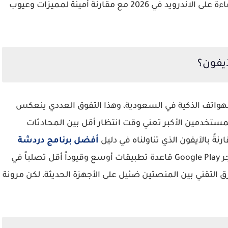
الدليل يستعرض لك أفضل 6 تطبيقات تعمل بكفاءة على الاندرويد في 2026 مع مقارنة أمينة لمميزات وعيوب
آيفون؟
لى ما يزيد عن 70% من سوق الهواتف الذكية في السعودية، وهذا التفوق العددي ينعكس
مستخدمين الأكبر تعني وقت انتظار أقل بين المحادثات
ً بالآيفون الذي تناولناه في دليل
أفضل برنامج دردشة
، يتيح متجر Google Play قاعدة تطبيقات أوسع وقيوداً أقل تصلباً في
ق التقني بين المنصتين ضئيل على الأجهزة الحديثة، لكن مرونة