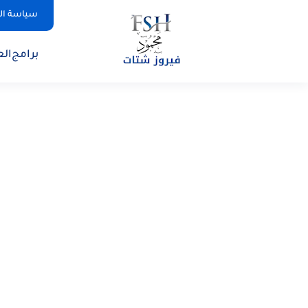
سياسة ا
برامج
الع