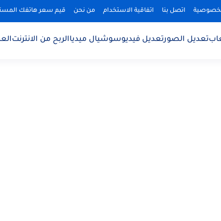
لخصوصية
اتصل بنا
اتفاقية الاستخدام
من نحن
قيم سعر هاتفك المس
اب
تعديل الصور
تعديل فيديو
سوشيال ميديا
الربح من الانترنت
الع