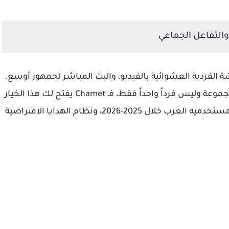
 الدردشة الفردية العشوائية بالفيديو، والبث المباشر لجمهور أوسع.
إذا كنت شخصاً اجتماعياً يستمتع بالتحدث أمام مجموعة وليس فرداً واحداً فقط، فـ Chamet يفتح لك هذا الخيار
بسهولة. التطبيق يشهد نمواً ملحوظاً في قاعدة مستخدميه العرب خلال 2025-2026، ونظام الهدايا الافتراضية