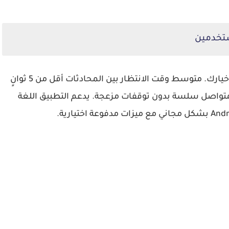
إذا كانت السرعة هي معيارك الرئيسي فـ Holla هو خيارك. متوسط وقت الانتظار بين المحادثات أقل من 5 ثوانٍ
لمتواصل سلسة بدون توقفات مزعجة. يدعم التطبيق اللغة