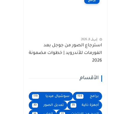
برامج
إبريل 8, 2026
استرجاع الصور من جوجل بعد
الفورمات للأندرويد | خطوات مضمونة
2026
الأقسام
برامج
سوشيال ميديا
119
159
أجهزة ذكية
تعديل الصور
30
35