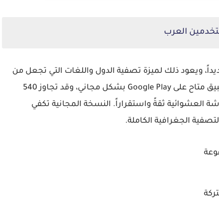
خدمين العرب
ن تحديداً، ويعود ذلك لميزة تصفية الدول واللغات التي تجعل من
السهل العثور على محادثة عربية ضمن ثوانٍ. التطبيق متاح على Google Play بشكل مجاني، وقد تجاوز 540
شة العشوائية ثقةً واستقراراً. النسخة المجانية تكفي
تصفية الجغرافية الكاملة.
وعة
ركة