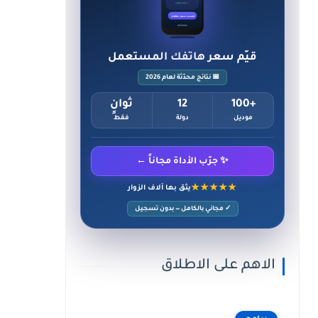
✓ حالة ممتازة
احسب سعر هاتفك
قيّم سعر هاتفك المستعمل
📅 نتائج محدّثة لعام 2026
+100
12
ثوانٍ
موديل
دولة
فقط
✨ جرّب الأداة مجاناً ←
★★★★★
يثق بها آلاف الزوار
✓ مجاني بالكامل — بدون تسجيل
الاهم على الاطلاق