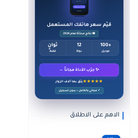
✓ حالة ممتازة
احسب سعر هاتفك
قيّم سعر هاتفك المستعمل
📅 نتائج محدّثة لعام 2026
+100
12
ثوانٍ
موديل
دولة
فقط
✨ جرّب الأداة مجاناً ←
★★★★★
يثق بها آلاف الزوار
✓ مجاني بالكامل — بدون تسجيل
الاهم على الاطلاق