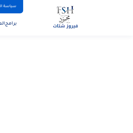
سياسة ا
برامج
الع