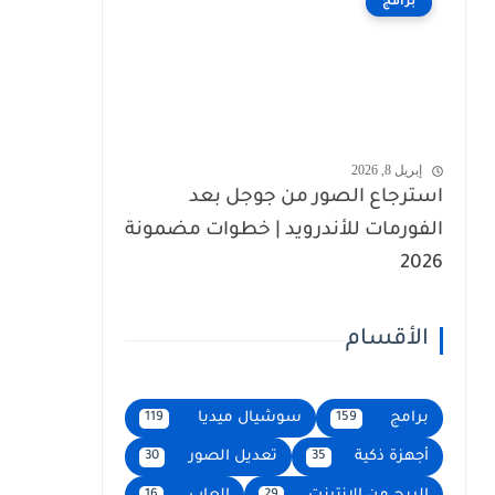
برامج
إبريل 8, 2026
استرجاع الصور من جوجل بعد
الفورمات للأندرويد | خطوات مضمونة
2026
الأقسام
برامج
سوشيال ميديا
119
159
أجهزة ذكية
تعديل الصور
30
35