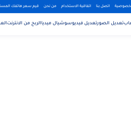
لخصوصية
اتصل بنا
اتفاقية الاستخدام
من نحن
قيم سعر هاتفك المس
اب
تعديل الصور
تعديل فيديو
سوشيال ميديا
الربح من الانترنت
الع