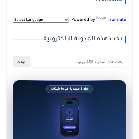
Translate
Powered by
Translate
بحث هذه المدونة الإلكترونية
أداة حصرية فيروز شتات
9:41
📱
السعر المقترح
850 ر.س
✓ حالة ممتازة
احسب سعر هاتفك