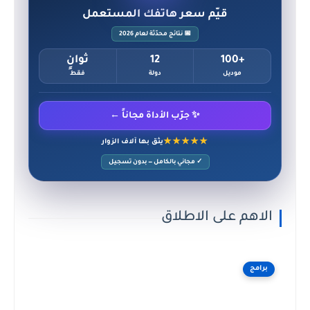
قيّم سعر هاتفك المستعمل
📅 نتائج محدّثة لعام 2026
+100
12
ثوانٍ
موديل
دولة
فقط
✨ جرّب الأداة مجاناً ←
★★★★★
يثق بها آلاف الزوار
✓ مجاني بالكامل — بدون تسجيل
الاهم على الاطلاق
برامج