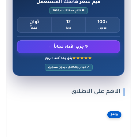
قيّم سعر هاتفك المستعمل
📅 نتائج محدّثة لعام 2026
+100
12
ثوانٍ
موديل
دولة
فقط
✨ جرّب الأداة مجاناً ←
★★★★★
يثق بها آلاف الزوار
✓ مجاني بالكامل — بدون تسجيل
الاهم على الاطلاق
برامج