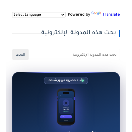
Powered by
Translate
بحث هذه المدونة الإلكترونية
أداة حصرية فيروز شتات
9:41
📱
السعر المقترح
850 ر.س
✓ حالة ممتازة
احسب سعر هاتفك