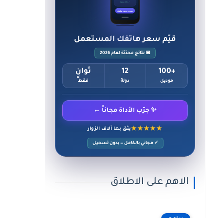
✓ حالة ممتازة
احسب سعر هاتفك
قيّم سعر هاتفك المستعمل
📅 نتائج محدّثة لعام 2026
+100
12
ثوانٍ
موديل
دولة
فقط
✨ جرّب الأداة مجاناً ←
★★★★★
يثق بها آلاف الزوار
✓ مجاني بالكامل — بدون تسجيل
الاهم على الاطلاق