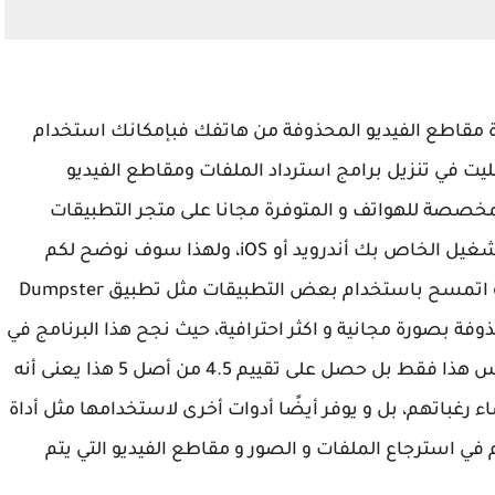
 مقاطع الفيديو المحذوفة من هاتفك فبإمكانك استخدام
بليت في تنزيل برامج استرداد الملفات ومقاطع الفيديو
مخصصة للهواتف و المتوفرة مجانا على متجر التطبيقات
لتختار التطبيق المناسب لك والمناسب لنظام التشغيل الخاص بك أندرويد أو iOS، ولهذا سوف نوضح لكم
بعض الخيارات بالإجابة عن سؤال ازاي ارجع فيديو اتمسح باستخدام بعض التطبيقات مثل تطبيق Dumpster
 بصورة مجانية و اكثر احترافية، حيث نجح هذا البرنامج في
تخطى ال ٥٠ مليون تحميل من متجر جوجل بلاي، ليس هذا فقط بل حصل على تقييم 4.5 من أصل 5 هذا يعنى أنه
ء رغباتهم، بل و يوفر أيضًا أدوات أخرى لاستخدامها مثل أداة
ي استرجاع الملفات و الصور و مقاطع الفيديو التي يتم