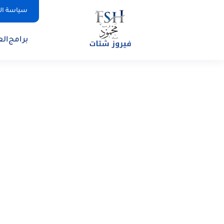
سياسة ا
برامج
الع