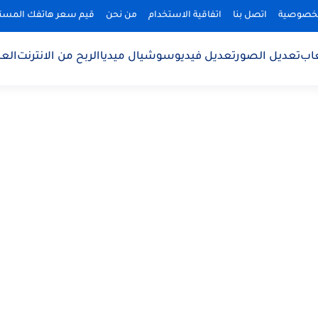
لخصوصية
اتصل بنا
اتفاقية الاستخدام
من نحن
قيم سعر هاتفك المس
اب
تعديل الصور
تعديل فيديو
سوشيال ميديا
الربح من الانترنت
الع