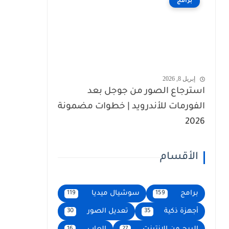
برامج
إبريل 8, 2026
استرجاع الصور من جوجل بعد
الفورمات للأندرويد | خطوات مضمونة
2026
الأقسام
برامج
سوشيال ميديا
119
159
أجهزة ذكية
تعديل الصور
30
35