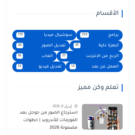
الأقسام
برامج
سوشيال ميديا
119
159
أجهزة ذكية
تعديل الصور
30
35
الربح من الانترنت
العاب
16
27
العمل عن بعد
تعديل فيديو
13
13
تعلم وكن مميز
إبريل 8, 2026
استرجاع الصور من جوجل بعد
الفورمات للأندرويد | خطوات
مضمونة 2026