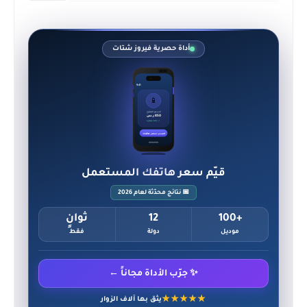
أداة حصرية فيروز شتات
9:41
📱
السعر المقترح
850 ر.س
✓ حالة ممتازة
احسب سعر هاتفك
قيّم سعر هاتفك المستعمل
📅 نتائج محدّثة لعام 2026
+100
12
ثوانٍ
موديل
دولة
فقط
✨ جرّب الأداة مجاناً ←
★★★★★
يثق بها آلاف الزوار