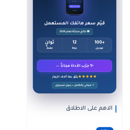
✓ حالة ممتازة
احسب سعر هاتفك
قيّم سعر هاتفك المستعمل
📅 نتائج محدّثة لعام 2026
+100
12
ثوانٍ
موديل
دولة
فقط
✨ جرّب الأداة مجاناً ←
★★★★★
يثق بها آلاف الزوار
✓ مجاني بالكامل — بدون تسجيل
الاهم على الاطلاق