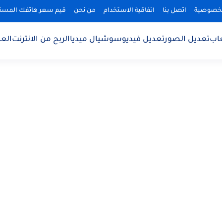
لخصوصية
اتصل بنا
اتفاقية الاستخدام
من نحن
قيم سعر هاتفك المس
اب
تعديل الصور
تعديل فيديو
سوشيال ميديا
الربح من الانترنت
الع