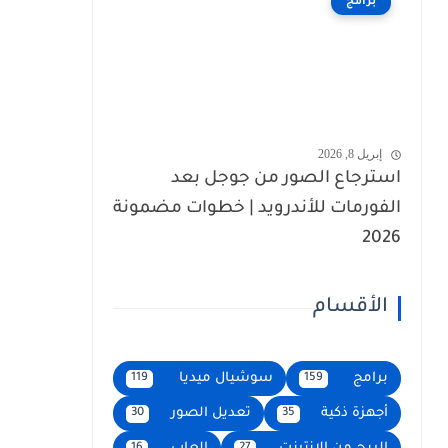
برامج
إبريل 8, 2026
استرجاع الصور من جوجل بعد
الفورمات للأندرويد | خطوات مضمونة
2026
الأقسام
برامج
سوشيال ميديا
119
159
أجهزة ذكية
تعديل الصور
30
35