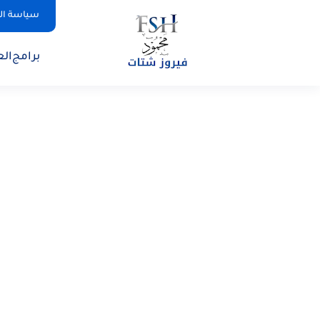
سياسة ا
برامج
الع