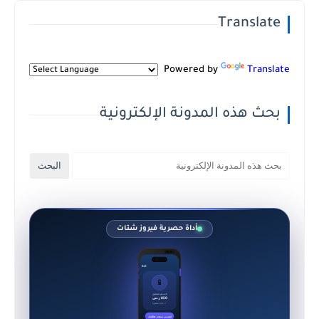
Translate
Powered by
Translate
بحث هذه المدونة الإلكترونية
أداة حصرية فيروز شتات
9:41
📱
السعر المقترح
850 ر.س
✓ حالة ممتازة
احسب سعر هاتفك