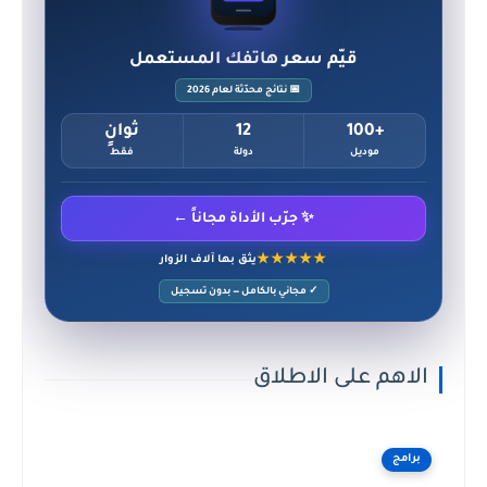
قيّم سعر هاتفك المستعمل
📅 نتائج محدّثة لعام 2026
+100
12
ثوانٍ
موديل
دولة
فقط
✨ جرّب الأداة مجاناً ←
★★★★★
يثق بها آلاف الزوار
✓ مجاني بالكامل — بدون تسجيل
الاهم على الاطلاق
برامج