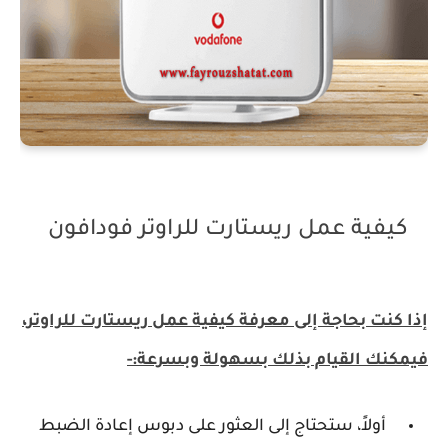
كيفية عمل ريستارت للراوتر فودافون
إذا كنت بحاجة إلى معرفة كيفية عمل ريستارت للراوتر،
فيمكنك القيام بذلك بسهولة وبسرعة:-
أولاً، ستحتاج إلى العثور على دبوس إعادة الضبط