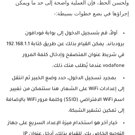
ولحسن الحظ، فإن العملية واضحة إلى حد ما ويمكن
إجراؤها في بضع خطوات بسيطة:-
أولاً، قم بتسجيل الدخول إلى بوابة فودافون
برودباند. يمكن القيام بذلك عن طريق كتابة 192.168.1.1
في شريط عنوان المتصفح وإدخال كلمة المرور
vodafone عندما يُطلب منك ذلك.
بمجرد تسجيل الدخول، حدد وضع الخبير ثم انتقل
إلى إعدادات WiFi على الشعار. هنا ستتمكن من تغيير
اسم WiFi الافتراضي (SSID) وكلمة مرور WiFi بالإضافة
إلى تمكين تشفير الشبكة.
خيار آخر هو استخدام ميزة الإعداد السريع على جهاز
التوجيه الخاص بك. للقيام بذلك، أدخل عنوان IP