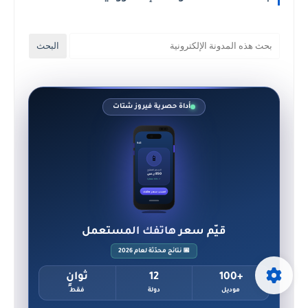
أداة حصرية فيروز شتات
9:41
📱
السعر المقترح
850 ر.س
✓ حالة ممتازة
احسب سعر هاتفك
قيّم سعر هاتفك المستعمل
📅 نتائج محدّثة لعام 2026
+100
12
ثوانٍ
موديل
دولة
فقط