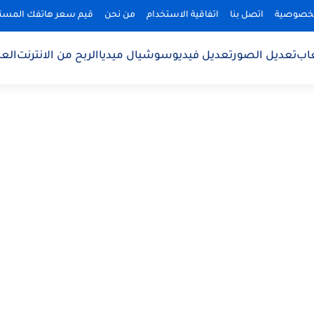
لخصوصية
اتصل بنا
اتفاقية الاستخدام
من نحن
قيم سعر هاتفك المس
اب
تعديل الصور
تعديل فيديو
سوشيال ميديا
الربح من الانترنت
الع