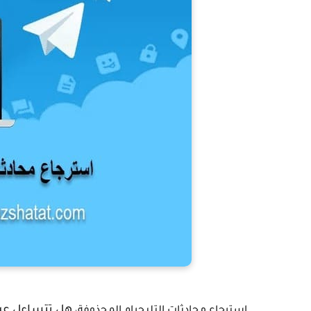
،
هل تتساءل عن 