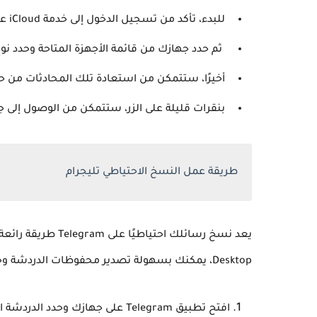
للبدء، تأكد من تسجيل الدخول إلى خدمة iCloud على هاتفك ثم انقر فوق رمز الهاتف.
ثم حدد جهازك من قائمة الأجهزة المتاحة وحدد نوع
أخيرًا، ستتمكن من استعادة تلك المحادثات من حساب
بنقرات قليلة على الزر، ستتمكن من الوصول إلى 
طريقة عمل النسخ الاحتياطي تليجرام
Desktop، يمكنك بسهولة تصدير محفوظات الدردشة وحفظها. فيما يلي خطوات عمل نسخة احتياطية من Telegram:-
افتح تطبيق Telegram على جهازك وحدد الدردشة التي تريد نسخها احتياطيًا.