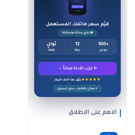
✓ حالة ممتازة
احسب سعر هاتفك
قيّم سعر هاتفك المستعمل
📅 نتائج محدّثة لعام 2026
+100
12
ثوانٍ
موديل
دولة
فقط
✨ جرّب الأداة مجاناً ←
★★★★★
يثق بها آلاف الزوار
✓ مجاني بالكامل — بدون تسجيل
الاهم على الاطلاق