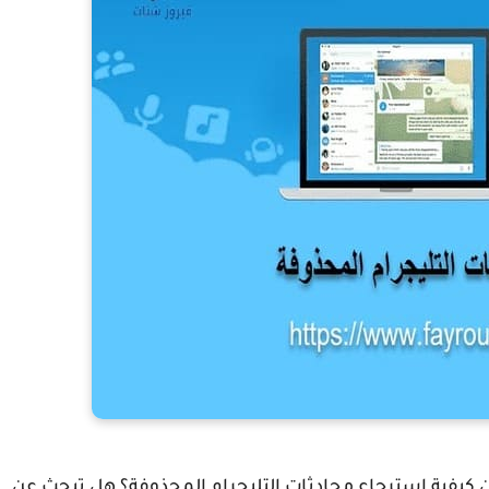
كيفية استرجاع محادثات التليجرام المحذوفة؟ هل تبحث عن