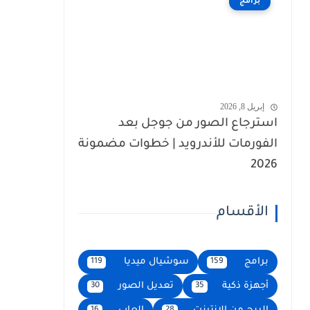
برامج
إبريل 8, 2026
استرجاع الصور من جوجل بعد
الفورمات للأندرويد | خطوات مضمونة
2026
الأقسام
برامج
سوشيال ميديا
119
159
أجهزة ذكية
تعديل الصور
30
35