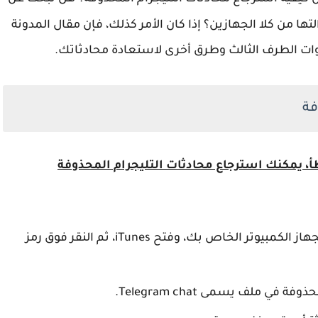
ا من كلا الجهازين؟ إذا كان الأمر كذلك، فإن مقال المدونة
 الطرف الثالث وطرق أخرى لاستعادة محادثاتك.
فة
دردشة Telegram بطريق الخطأ، يمكنك استرجاع محادثات التليجرام المحذوفة
كل ما عليك فعله هو توصيل جهاز iPhone بجهاز الكمبيوتر الخاص بك، وفتح iTunes، ثم النقر فوق رمز
 ملف يسمى Telegram chat.