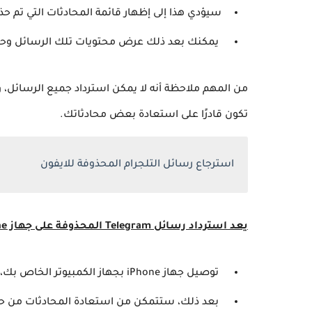
سيؤدي هذا إلى إظهار قائمة المحادثات التي تم حذ
يمكنك بعد ذلك عرض محتويات تلك الرسائل وحت
من المهم ملاحظة أنه لا يمكن استرداد جميع الرسائل،
تكون قادرًا على استعادة بعض محادثاتك.
استرجاع رسائل التلجرام المحذوفة للايفون
يعد استرداد رسائل Telegram المحذوفة على جهاز iPhone أمرًا سهلاً ومباشرًا، كل ما عليك فعله هو:-
توصيل جهاز iPhone بجهاز الكمبيوتر الخاص بك، وفتح iTunes، واختيار جهازك.
بعد ذلك، ستتمكن من استعادة المحادثات من حسابك 