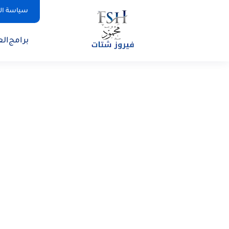
سياسة ا
برامج
الع