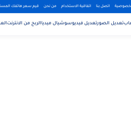
لخصوصية
اتصل بنا
اتفاقية الاستخدام
من نحن
قيم سعر هاتفك المس
اب
تعديل الصور
تعديل فيديو
سوشيال ميديا
الربح من الانترنت
الع