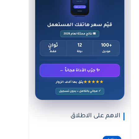
✓ حالة ممتازة
احسب سعر هاتفك
قيّم سعر هاتفك المستعمل
📅 نتائج محدّثة لعام 2026
+100
12
ثوانٍ
موديل
دولة
فقط
✨ جرّب الأداة مجاناً ←
★★★★★
يثق بها آلاف الزوار
✓ مجاني بالكامل — بدون تسجيل
الاهم على الاطلاق