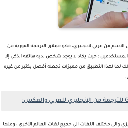
g افضل برنامج تحويل الاسم من عربي لانجليزي، فهو عملاق الترجمة الفورية من
ن المستخدمين ؛ حيث يكاد لا يوجد شخص لديه هاتفه الذكي إلا
يد قام بتثبيت تطبيق google translate ; وذلك لما لهذا التطبيق من مميزات تجعله أفضل بكثير من غيره
.
زي والى مختلف اللغات الى جميع لغات العالم الأخرى ، ومنها