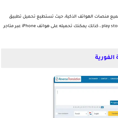
جميع منصات الهواتف الذكية، حيث تستطيع تحميل تطبيق
Google translate على أجهزة Android عبر متجر play store ، كذلك يمكنك تحميله على هواتف iPhone عبر متاجر