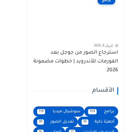
برامج
إبريل 8, 2026
استرجاع الصور من جوجل بعد
الفورمات للأندرويد | خطوات مضمونة
2026
الأقسام
برامج
سوشيال ميديا
119
159
أجهزة ذكية
تعديل الصور
30
35