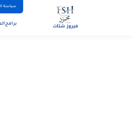
سياسة ا
برامج
الع